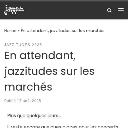
Skip to content
Search
Me
Home
»
En attendant, jazzitudes sur les marchés
JAZZITUDES 2025
En attendant,
jazzitudes sur les
marchés
Publié
17 août 2025
Plus que quelques jours…
Il reste encore quelques places pour les concerts,