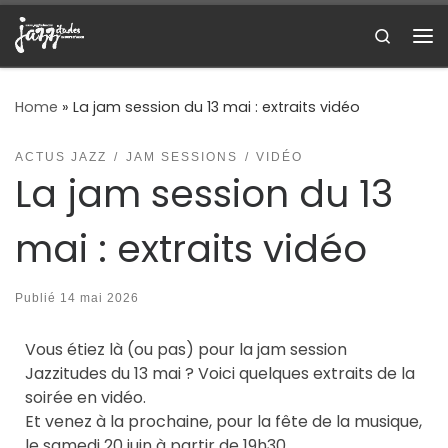
Skip to content
Search
Me
Home
»
La jam session du 13 mai : extraits vidéo
ACTUS JAZZ
JAM SESSIONS
VIDÉO
La jam session du 13
mai : extraits vidéo
Publié
14 mai 2026
Vous étiez là (ou pas) pour la jam session
Jazzitudes du 13 mai ? Voici quelques extraits de la
soirée en vidéo.
Et venez à la prochaine, pour la fête de la musique,
le samedi 20 juin à partir de 19h30.